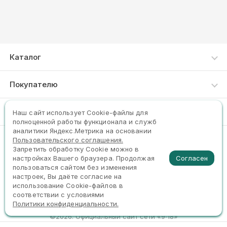
Каталог
Каталог товаров
Покупателю
Акции
Как сделать заказ
Компания
Наш сайт использует Сookie-файлы для
Новинки
полноценной работы функционала и служб
Доставка и оплата
Хиты продаж
аналитики Яндекс.Метрика на основании
О нас
Пользовательского соглашения.
Пункты выдачи
+7 913-901-27-38
Реестр Минпромторга
Запретить обработку Cookie можно в
Контакты
Согласен
настройках Вашего браузера. Продолжая
Честный ЗНАК
пользоваться сайтом без изменения
Задать вопрос
настроек, Вы даёте согласие на
использование Cookie-файлов в
соответствии с условиями
Политики конфиденциальности.
©2026. Официальный сайт сети «9∙18»